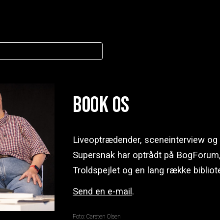
Book os
Liveoptrædender, sceneinterview og f
Supersnak har optrådt på BogForum
Troldspejlet og en lang række bibliot
Send en e-mail
.
Foto: Carsten Olsen